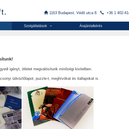
1163 Budapest, Védő utca 8.
+36 1 402-41
Szolgáltatások
Árajánlatkérés
sítunk!
di igényt, ötletet megvalósítunk minőségi kivitelben.
csonyi üdvözlőlapot, puzzle-t, meghívókat és itallapokat is.