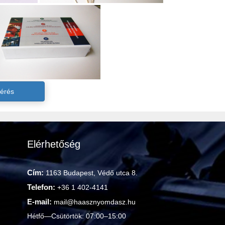
kérés
Elérhetőség
Cím:
1163 Budapest, Védő utca 8.
Telefon:
+36 1 402-4141
E-mail:
mail@haasznyomdasz.hu
Hétfő—Csütörtök: 07:00–15:00