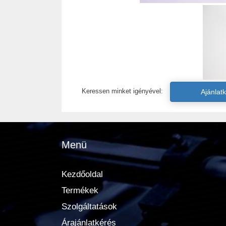
Keressen minket igényével:
Ajánlat
Menü
Kezdőoldal
Termékek
Szolgáltatások
Árajánlatkérés